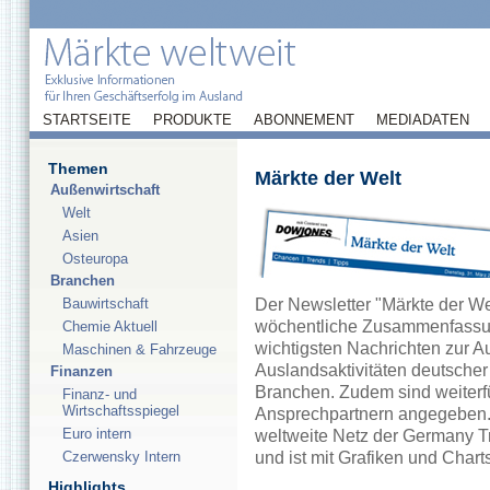
STARTSEITE
PRODUKTE
ABONNEMENT
MEDIADATEN
Themen
Märkte der Welt
Außenwirtschaft
Welt
Asien
Osteuropa
Branchen
Bauwirtschaft
Der Newsletter "Märkte der Wel
wöchentliche Zusammenfassu
Chemie Aktuell
wichtigsten Nachrichten zur A
Maschinen & Fahrzeuge
Auslandsaktivitäten deutscher
Finanzen
Branchen. Zudem sind weiterf
Finanz- und
Wirtschaftsspiegel
Ansprechpartnern angegeben. 
Euro intern
weltweite Netz der Germany Tr
Czerwensky Intern
und ist mit Grafiken und Chart
Highlights