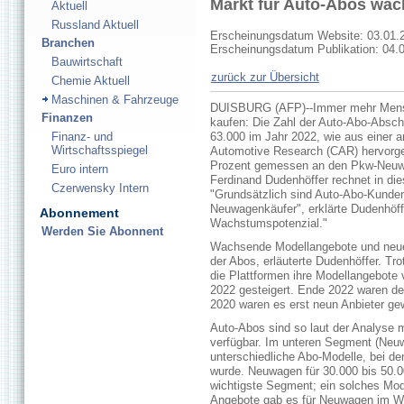
Markt für Auto-Abos wäc
Aktuell
Russland Aktuell
Erscheinungsdatum Website: 03.01.
Branchen
Erscheinungsdatum Publikation: 04.
Bauwirtschaft
zurück zur Übersicht
Chemie Aktuell
Maschinen & Fahrzeuge
DUISBURG (AFP)--Immer mehr Mensche
Finanzen
kaufen: Die Zahl der Auto-Abo-Absch
Finanz- und
63.000 im Jahr 2022, wie aus einer 
Wirtschaftsspiegel
Automotive Research (CAR) hervorge
Prozent gemessen an den Pkw-Neuwa
Euro intern
Ferdinand Dudenhöffer rechnet in di
Czerwensky Intern
"Grundsätzlich sind Auto-Abo-Kunden 
Neuwagenkäufer", erklärte Dudenhöff
Abonnement
Wachstumspotenzial."
Werden Sie Abonnent
Wachsende Modellangebote und neue P
der Abos, erläuterte Dudenhöffer. Tr
die Plattformen ihre Modellangebote
2022 gesteigert. Ende 2022 waren d
2020 waren es erst neun Anbieter g
Auto-Abos sind so laut der Analyse mi
verfügbar. Im unteren Segment (Neuw
unterschiedliche Abo-Modelle, bei de
wurde. Neuwagen für 30.000 bis 50.
wichtigste Segment; ein solches Mod
Angebote gab es für Neuwagen im Wer