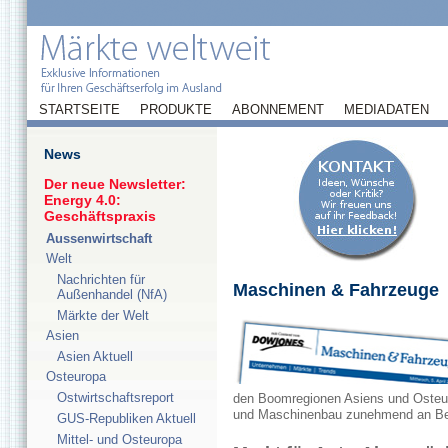
STARTSEITE
PRODUKTE
ABONNEMENT
MEDIADATEN
News
Der neue Newsletter:
Energy 4.0:
Geschäftspraxis
Aussenwirtschaft
Welt
Nachrichten für
Maschinen & Fahrzeuge
Außenhandel (NfA)
Märkte der Welt
Asien
Asien Aktuell
Osteuropa
Ostwirtschaftsreport
den Boomregionen Asiens und Osteur
und Maschinenbau zunehmend an B
GUS-Republiken Aktuell
Mittel- und Osteuropa