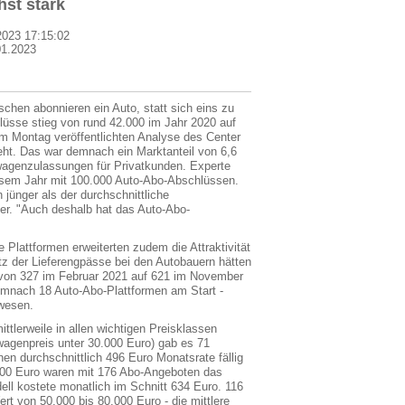
hst stark
2023 17:15:02
01.2023
n abonnieren ein Auto, statt sich eins zu
lüsse stieg von rund 42.000 im Jahr 2020 auf
am Montag veröffentlichten Analyse des Center
ht. Das war demnach ein Marktanteil von 6,6
genzulassungen für Privatkunden. Experte
esem Jahr mit 100.000 Auto-Abo-Abschlüssen.
jünger als der durchschnittliche
er. "Auch deshalb hat das Auto-Abo-
lattformen erweiterten zudem die Attraktivität
otz der Lieferengpässe bei den Autobauern hätten
 von 327 im Februar 2021 auf 621 im November
emnach 18 Auto-Abo-Plattformen am Start -
ewesen.
ttlerweile in allen wichtigen Preisklassen
agenpreis unter 30.000 Euro) gab es 71
nen durchschnittlich 496 Euro Monatsrate fällig
000 Euro waren mit 176 Abo-Angeboten das
ell kostete monatlich im Schnitt 634 Euro. 116
t von 50.000 bis 80.000 Euro - die mittlere