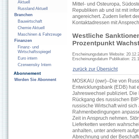
Aktuell
Mittel- und Osteuropa, Südos
Russland Aktuell
Republiken ab und ist mit inf
Branchen
angereichert. Zudem liefert de
Bauwirtschaft
Kontaktadressen mit Ansprech
Chemie Aktuell
Maschinen & Fahrzeuge
Westliche Sanktionen
Finanzen
Prozentpunkt Wachs
Finanz- und
Wirtschaftsspiegel
Erscheinungsdatum Website: 20.12.
Euro intern
Erscheinungsdatum Publikation: 21.
Czerwensky Intern
zurück zur Übersicht
Abonnement
Werden Sie Abonnent
MOSKAU (owr)--Die von Russl
Entwicklungsbank (EDB) hat eb
Jahreswechsel publiziert. Di
Rückgang des russischen BIP
russische Wirtschaft wird sich
Rahmenbedingungen anpassen,
Zeit in Anspruch nehmen. Stör
Lieferketten werden wahrsch
anhalten, unter anderem aufgr
Abrechnung und der Beschaffu