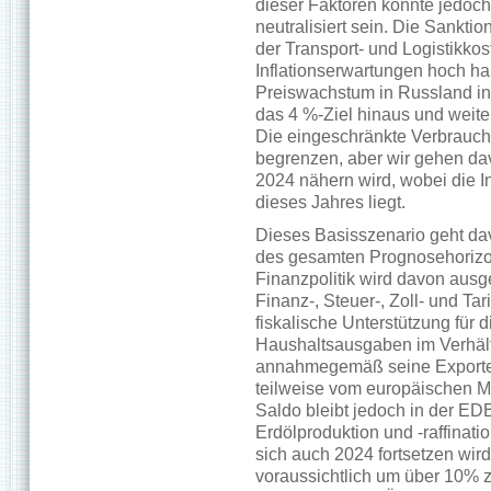
dieser Faktoren könnte jedoch 
neutralisiert sein. Die Sankti
der Transport- und Logistikkos
Inflationserwartungen hoch h
Preiswachstum in Russland in
das 4 %-Ziel hinaus und weiter
Die eingeschränkte Verbrauche
begrenzen, aber wir gehen dav
2024 nähern wird, wobei die 
dieses Jahres liegt.
Dieses Basisszenario geht da
des gesamten Prognosehorizont
Finanzpolitik wird davon ausg
Finanz-, Steuer-, Zoll- und Tari
fiskalische Unterstützung für 
Haushaltsausgaben im Verhält
annahmegemäß seine Exporte 
teilweise vom europäischen Ma
Saldo bleibt jedoch in der ED
Erdölproduktion und -raffinat
sich auch 2024 fortsetzen wir
voraussichtlich um über 10%