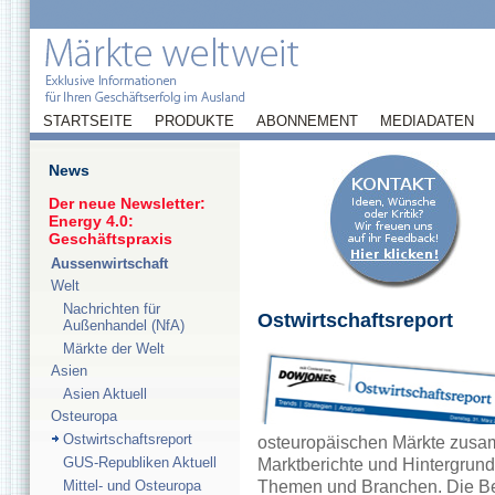
STARTSEITE
PRODUKTE
ABONNEMENT
MEDIADATEN
News
Der neue Newsletter:
Energy 4.0:
Geschäftspraxis
Aussenwirtschaft
Welt
Nachrichten für
Ostwirtschaftsreport
Außenhandel (NfA)
Märkte der Welt
Asien
Asien Aktuell
Osteuropa
Ostwirtschaftsreport
osteuropäischen Märkte zusamm
GUS-Republiken Aktuell
Marktberichte und Hintergrund
Mittel- und Osteuropa
Themen und Branchen. Die Ber