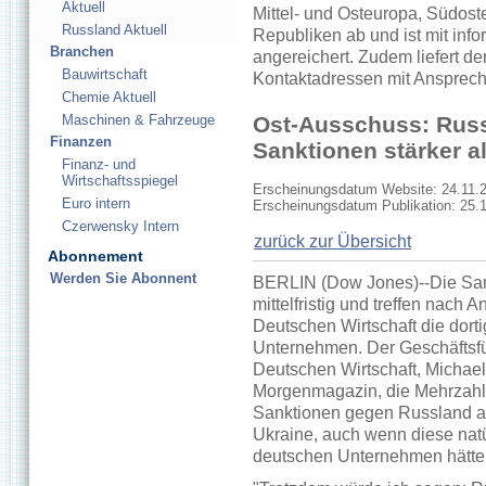
Aktuell
Mittel- und Osteuropa, Südos
Russland Aktuell
Republiken ab und ist mit inf
Branchen
angereichert. Zudem liefert de
Bauwirtschaft
Kontaktadressen mit Ansprech
Chemie Aktuell
Maschinen & Fahrzeuge
Ost-Ausschuss: Russl
Finanzen
Sanktionen stärker a
Finanz- und
Wirtschaftsspiegel
Erscheinungsdatum Website: 24.11.
Euro intern
Erscheinungsdatum Publikation: 25.
Czerwensky Intern
zurück zur Übersicht
Abonnement
Werden Sie Abonnent
BERLIN (Dow Jones)--Die San
mittelfristig und treffen nach
Deutschen Wirtschaft die dorti
Unternehmen. Der Geschäftsf
Deutschen Wirtschaft, Michae
Morgenmagazin, die Mehrzahl 
Sanktionen gegen Russland au
Ukraine, auch wenn diese natü
deutschen Unternehmen hätte