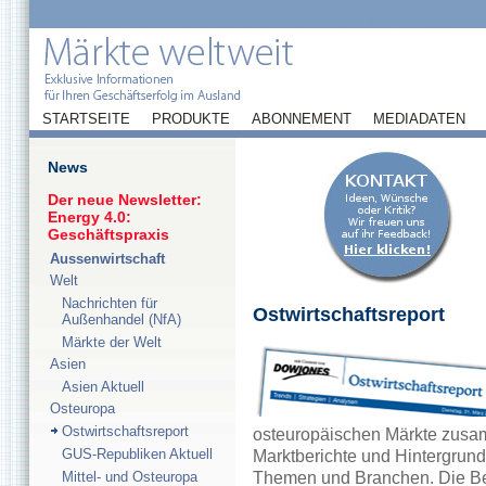
STARTSEITE
PRODUKTE
ABONNEMENT
MEDIADATEN
News
Der neue Newsletter:
Energy 4.0:
Geschäftspraxis
Aussenwirtschaft
Welt
Nachrichten für
Ostwirtschaftsreport
Außenhandel (NfA)
Märkte der Welt
Asien
Asien Aktuell
Osteuropa
Ostwirtschaftsreport
osteuropäischen Märkte zusamm
GUS-Republiken Aktuell
Marktberichte und Hintergrund
Mittel- und Osteuropa
Themen und Branchen. Die Ber