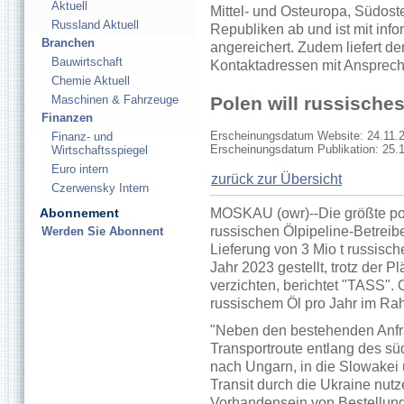
Aktuell
Mittel- und Osteuropa, Südos
Russland Aktuell
Republiken ab und ist mit inf
Branchen
angereichert. Zudem liefert de
Bauwirtschaft
Kontaktadressen mit Ansprech
Chemie Aktuell
Maschinen & Fahrzeuge
Polen will russische
Finanzen
Erscheinungsdatum Website: 24.11.
Finanz- und
Erscheinungsdatum Publikation: 25.
Wirtschaftsspiegel
Euro intern
zurück zur Übersicht
Czerwensky Intern
Abonnement
MOSKAU (owr)--Die größte poln
russischen Ölpipeline-Betreibe
Werden Sie Abonnent
Lieferung von 3 Mio t russisc
Jahr 2023 gestellt, trotz der P
verzichten, berichtet "TASS". O
russischem Öl pro Jahr im Rah
"Neben den bestehenden Anfra
Transportroute entlang des s
nach Ungarn, in die Slowakei 
Transit durch die Ukraine nut
Vorhandensein von Bestellung