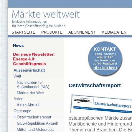
STARTSEITE
PRODUKTE
ABONNEMENT
MEDIADATEN
News
Der neue Newsletter:
Energy 4.0:
Geschäftspraxis
Aussenwirtschaft
Welt
Nachrichten für
Ostwirtschaftsreport
Außenhandel (NfA)
Märkte der Welt
Asien
Asien Aktuell
Osteuropa
Ostwirtschaftsreport
osteuropäischen Märkte zusamm
GUS-Republiken Aktuell
Marktberichte und Hintergrund
Mittel- und Osteuropa
Themen und Branchen. Die Ber