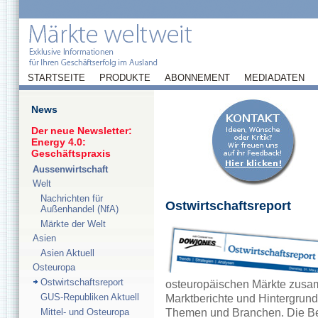
STARTSEITE
PRODUKTE
ABONNEMENT
MEDIADATEN
News
Der neue Newsletter:
Energy 4.0:
Geschäftspraxis
Aussenwirtschaft
Welt
Nachrichten für
Ostwirtschaftsreport
Außenhandel (NfA)
Märkte der Welt
Asien
Asien Aktuell
Osteuropa
Ostwirtschaftsreport
osteuropäischen Märkte zusamm
GUS-Republiken Aktuell
Marktberichte und Hintergrund
Mittel- und Osteuropa
Themen und Branchen. Die Ber