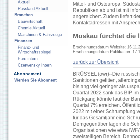
Aktuell
Mittel- und Osteuropa, Südos
Russland Aktuell
Republiken ab und ist mit inf
Branchen
angereichert. Zudem liefert de
Bauwirtschaft
Kontaktadressen mit Ansprech
Chemie Aktuell
Maschinen & Fahrzeuge
Moskau fürchtet die 
Finanzen
Erscheinungsdatum Website: 16.11.
Finanz- und
Erscheinungsdatum Publikation: 17.
Wirtschaftsspiegel
Euro intern
zurück zur Übersicht
Czerwensky Intern
Abonnement
BRÜSSEL (owr)--Die russische 
Sanktionen gelitten, allerdin
Werden Sie Abonnent
bislang viel geringer als urs
Quartal 2022 sank das BIP im
Rückgang könnte laut der Bank
Quartal 7% erreichen. Öffentli
2022 mit einer Schrumpfung v
für das Gesamtjahr eine Schr
Demgegenüber lagen die Schä
Organisationen wie etwa IWF/
zweistelligen Bereich. Dennoch 